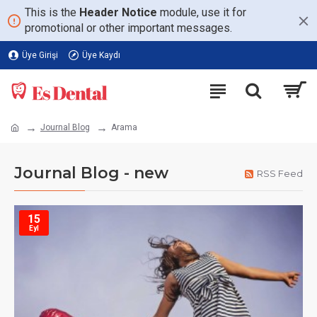
This is the
Header Notice
module, use it for
promotional or other important messages.
Üye Girişi
Üye Kaydı
Journal Blog
Arama
Journal Blog - new
RSS Feed
15
Eyl