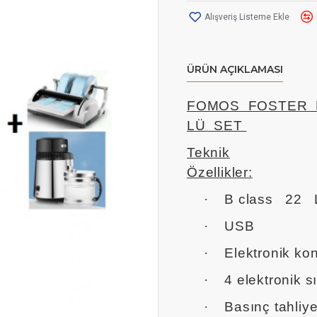
Alışveriş Listeme Ekle
ÜRÜN AÇIKLAMASI
FOMOS FOSTER 
LÜ SET
Teknik
Özellikler:
·
B class 22 L
·
USB
·
Elektronik 
·
4 elektronik s
·
Basınç tahliye