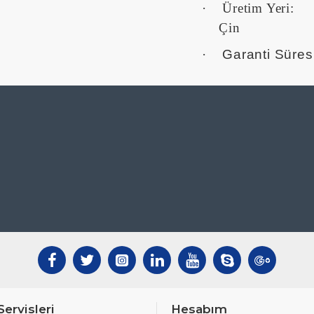
·
Üretim Yeri:
·
Garanti Süresi 
Servisleri
Hesabım