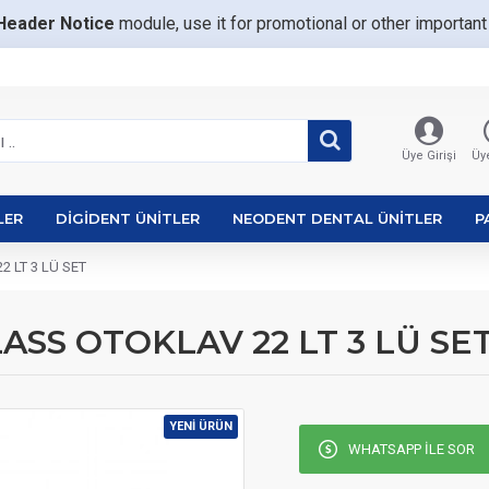
Header Notice
module, use it for promotional or other importa
Üye Girişi
Üye
LER
DIGIDENT ÜNITLER
NEODENT DENTAL ÜNITLER
P
 LT 3 LÜ SET
ASS OTOKLAV 22 LT 3 LÜ SE
YENI ÜRÜN
WHATSAPP ILE SOR