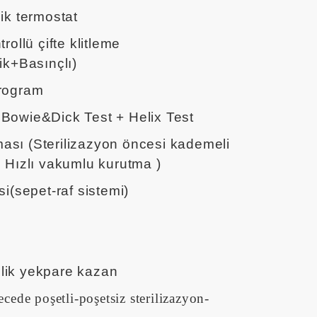
ik termostat
rollü çifte klitleme
ik+Basınçlı)
program
Bowie&Dick Test + Helix Test
sı (Sterilizazyon öncesi kademeli
 Hızlı vakumlu kurutma )
si(sepet-raf sistemi)
lik yekpare kazan
cede poşetli-poşetsiz sterilizazyon-