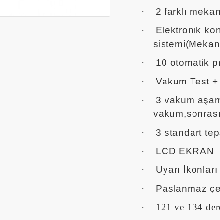
·
2 farklı mekan
·
Elektronik kont
sistemi(Mekan
·
10 otomatik 
·
Vakum Test + 
·
3 vakum aşama
vakum,sonrası
·
3 standart tep
·
LCD EKRAN
·
Uyarı İkonları
·
Paslanmaz çe
·
121 ve 134 dere