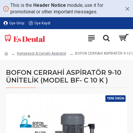
This is the
Header Notice
module, use it for
promotional or other important messages.
Üye Girişi
Üye Kaydı
Kompresör & Cerrahi Aspiratör
BOFON CERRAHİ ASPİRATÖR 9-10 ÜN
BOFON CERRAHİ ASPİRATÖR 9-10
ÜNİTELİK (MODEL BF- C 10 K )
YENI ÜRÜN