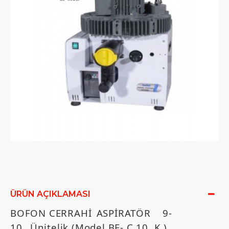
ÜRÜN AÇIKLAMASI
BOFON CERRAHİ
ASPİRATÖR 9-
10
Ünitelik (
Model BF- C 10 K )