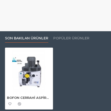
SON BAKILAN ÜRÜNLER
POPÜLER ÜRÜNLER
BOFON CERRAHİ ASPİRATÖR 9-10 ÜNİTELİK (MODEL BF- C 10 K )