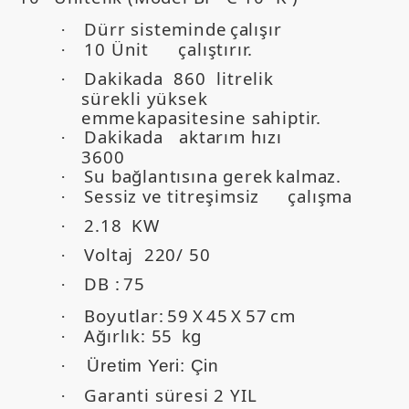
Dürr sisteminde
çalışır
·
10 Ünit
çalıştırır.
·
Dakikada 860 litrelik
·
sürekli yüksek
emme
kapasitesine
sahiptir.
Dakikada
aktarım hızı
·
3600
Su bağlantısına gerek
kalmaz.
·
Sessiz ve titreşimsiz
çalışma
·
2.18
KW
·
Voltaj 220/ 50
·
DB :
75
·
Boyutlar:
59
X
45
X
57
cm
·
Ağırlık: 55
kg
·
·
Üretim Yeri: Çin
Garanti süresi 2 YIL
·