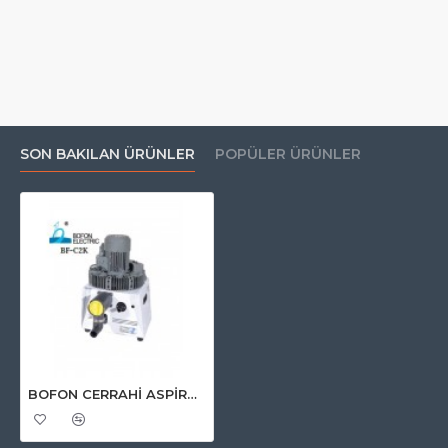
SON BAKILAN ÜRÜNLER
POPÜLER ÜRÜNLER
BOFON CERRAHİ ASPİRATÖR 2-3 ÜNİTELİK (MODEL BF-C2 K )