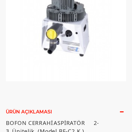
ÜRÜN AÇIKLAMASI
BOFON CERRAHİ
ASPİRATÖR
2-
3
Ünitelik (
Model BF-C2 K )