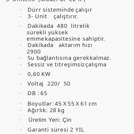
Dürr sisteminde
çalışır
·
3- Unit
çalıştırır.
·
Dakikada 480 litrelik
·
sürekli yüksek
emme
kapasitesine
sahiptir.
Dakikada
aktarım hızı
·
2900
Su bağlantısına gerek
kalmaz.
·
Sessiz ve titreşimsiz
çalışma
·
0,60
KW
·
Voltaj 220/ 50
·
DB :
65
·
Boyutlar:
45
X
55
X
61
cm
·
Ağırlık: 28
kg
·
·
Üretim Yeri: Çin
Garanti süresi 2 YIL
·